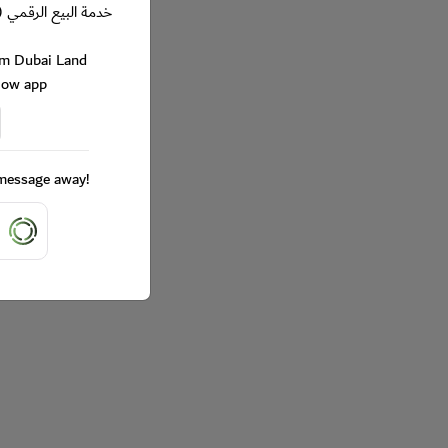
خدمة البيع الرقمي (
rom Dubai Land
Now app
a message away!