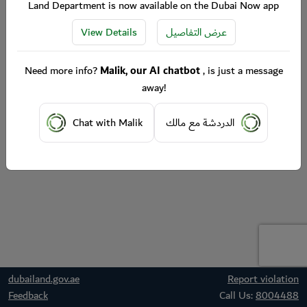
Land Department is now available on the Dubai Now app
View Details
عرض التفاصيل
Need more info?
Malik, our AI chatbot
, is just a message
away!
Chat with Malik
الدردشة مع مالك
dubailand.gov.ae
Report violation
Feedback
Call Us:
8004488