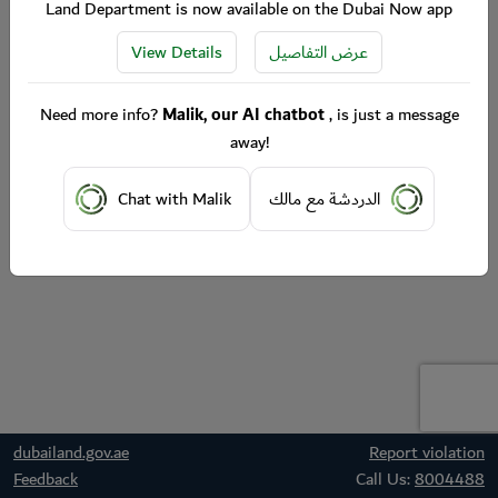
Land Department is now available on the Dubai Now app
View Details
عرض التفاصيل
Need more info?
Malik, our AI chatbot
, is just a message
away!
Chat with Malik
الدردشة مع مالك
dubailand.gov.ae
Report violation
Feedback
Call Us:
8004488