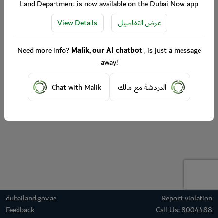
Land Department is now available on the Dubai Now app
View Details
عرض التفاصيل
Need more info?
Malik, our AI chatbot
, is just a message
away!
Chat with Malik
الدردشة مع مالك
dubailand.gov.ae
Report violation
Feedback
Call Us:
8004488