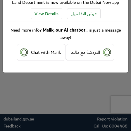
Land Department is now available on the Dubai Now app
View Details
عرض التفاصيل
Need more info?
Malik, our AI chatbot
, is just a message
away!
Chat with Malik
الدردشة مع مالك
dubailand.gov.ae
Report violation
Feedback
Call Us:
8004488