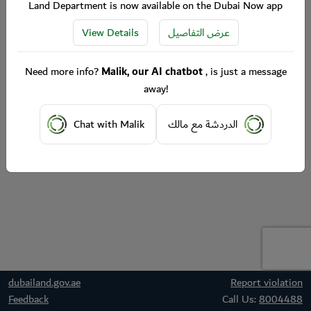
Land Department is now available on the Dubai Now app
View Details
عرض التفاصيل
Need more info?
Malik, our AI chatbot
, is just a message
away!
Chat with Malik
الدردشة مع مالك
dubailand.gov.ae
Report violation
Feedback
Call Us:
8004488