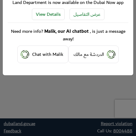
Land Department is now available on the Dubai Now app
View Details
عرض التفاصيل
Need more info?
Malik, our AI chatbot
, is just a message
away!
Chat with Malik
الدردشة مع مالك
dubailand.gov.ae
Report violation
Feedback
Call Us:
8004488