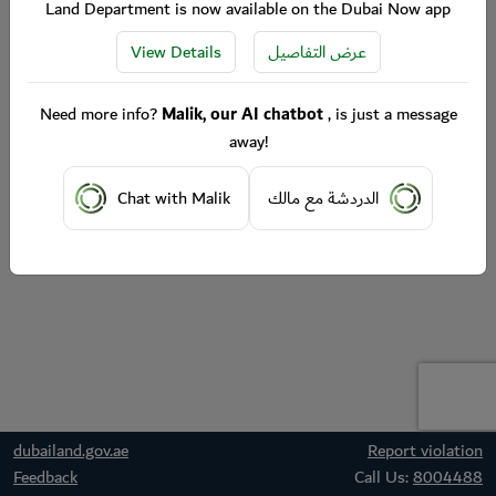
Land Department is now available on the Dubai Now app
View Details
عرض التفاصيل
Need more info?
Malik, our AI chatbot
, is just a message
away!
Chat with Malik
الدردشة مع مالك
dubailand.gov.ae
Report violation
Feedback
Call Us:
8004488