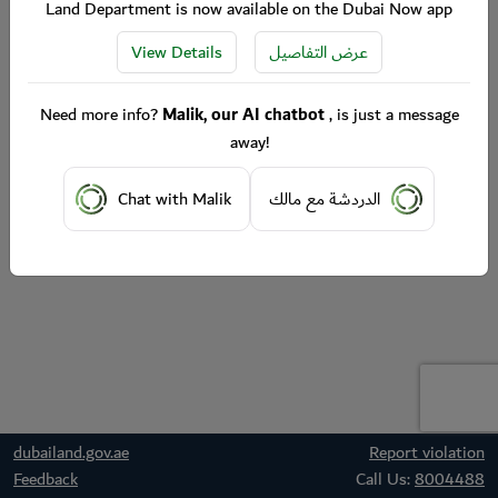
Land Department is now available on the Dubai Now app
View Details
عرض التفاصيل
Need more info?
Malik, our AI chatbot
, is just a message
away!
Chat with Malik
الدردشة مع مالك
dubailand.gov.ae
Report violation
Feedback
Call Us:
8004488