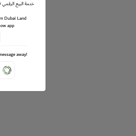
خدمة البيع الرقمي (
rom Dubai Land
Now app
a message away!