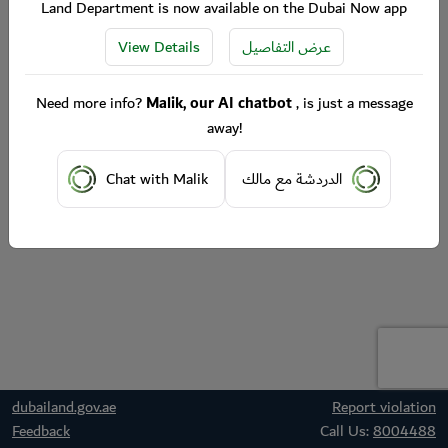
Land Department is now available on the Dubai Now app
View Details
عرض التفاصيل
Need more info?
Malik, our AI chatbot
, is just a message
away!
Chat with Malik
الدردشة مع مالك
dubailand.gov.ae
Report violation
Feedback
Call Us:
8004488