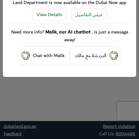
Land Department is now available on the Dubai Now app
View Details
عرض التفاصيل
Need more info?
Malik, our AI chatbot
, is just a message
away!
Chat with Malik
الدردشة مع مالك
dubailand.gov.ae
Report violation
Feedback
Call Us:
8004488