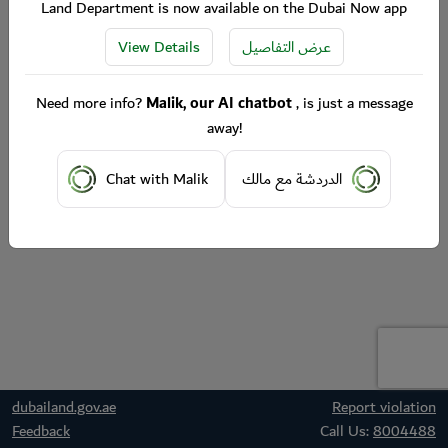
Land Department is now available on the Dubai Now app
View Details
عرض التفاصيل
Need more info?
Malik, our AI chatbot
, is just a message
away!
Chat with Malik
الدردشة مع مالك
dubailand.gov.ae
Report violation
Feedback
Call Us:
8004488