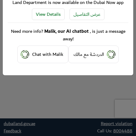
Land Department is now available on the Dubai Now app
View Details
عرض التفاصيل
Need more info?
Malik, our AI chatbot
, is just a message
away!
Chat with Malik
الدردشة مع مالك
dubailand.gov.ae
Report violation
Feedback
Call Us:
8004488