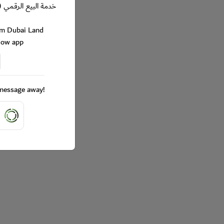
خدمة البيع الرقمي (
rom Dubai Land
Now app
a message away!