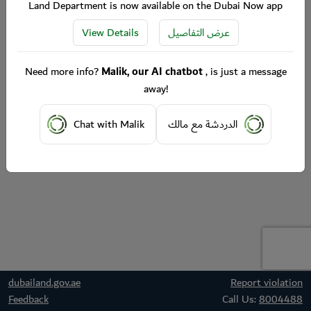
Land Department is now available on the Dubai Now app
View Details
عرض التفاصيل
Need more info?
Malik, our AI chatbot
, is just a message
away!
Chat with Malik
الدردشة مع مالك
dubailand.gov.ae
Report violation
Feedback
Call Us:
8004488