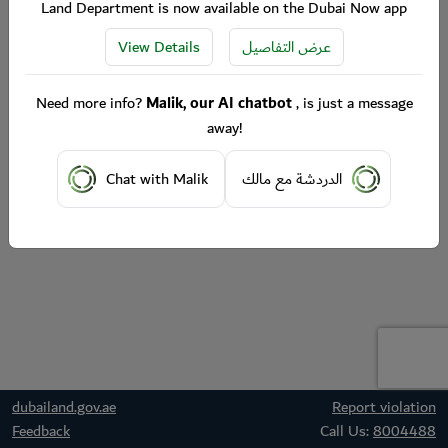
Land Department is now available on the Dubai Now app
View Details
عرض التفاصيل
Need more info?
Malik, our AI chatbot
, is just a message
away!
Chat with Malik
الدردشة مع مالك
dubailand.gov.ae
Report violation
Feedback
Call Us:
8004488