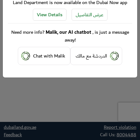
Land Department is now available on the Dubai Now app
View Details
عرض التفاصيل
Need more info?
Malik, our AI chatbot
, is just a message
away!
Chat with Malik
الدردشة مع مالك
dubailand.gov.ae
Report violation
Feedback
Call Us:
8004488