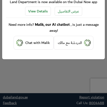
Land Department is now available on the Dubai Now app
View Details
عرض التفاصيل
Need more info?
Malik, our AI chatbot
, is just a message
away!
Chat with Malik
الدردشة مع مالك
dubailand.gov.ae
Report violation
Feedback
Call Us:
8004488