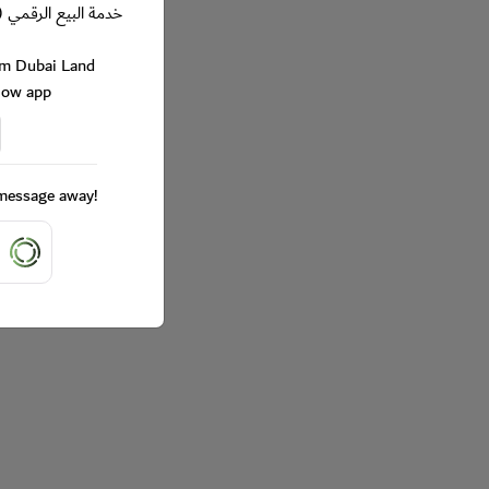
خدمة البيع الرقمي (
rom Dubai Land
Now app
a message away!