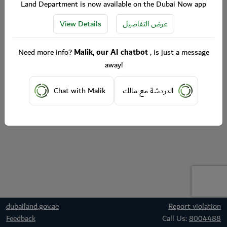
Land Department is now available on the Dubai Now app
View Details
عرض التفاصيل
Need more info?
Malik, our AI chatbot
, is just a message
away!
Chat with Malik
الدردشة مع مالك
dubailand.gov.ae
Report violation
Feedback
Call Us:
8004488