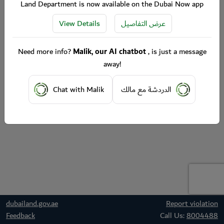
Land Department is now available on the Dubai Now app
View Details
عرض التفاصيل
Need more info?
Malik, our AI chatbot
, is just a message
away!
Chat with Malik
الدردشة مع مالك
dubailand.gov.ae
Report violation
Feedback
Call Us:
8004488