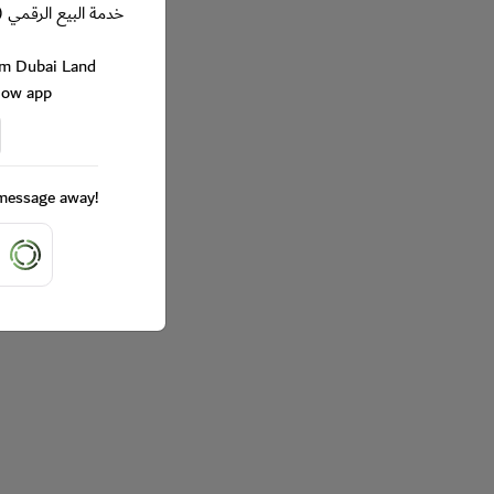
خدمة البيع الرقمي (
rom Dubai Land
Now app
a message away!