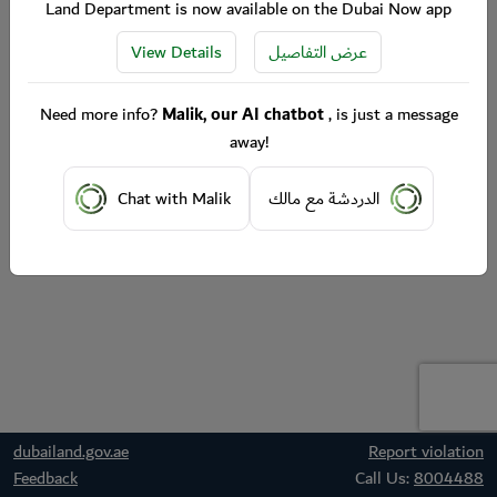
Land Department is now available on the Dubai Now app
View Details
عرض التفاصيل
Need more info?
Malik, our AI chatbot
, is just a message
away!
Chat with Malik
الدردشة مع مالك
dubailand.gov.ae
Report violation
Feedback
Call Us:
8004488