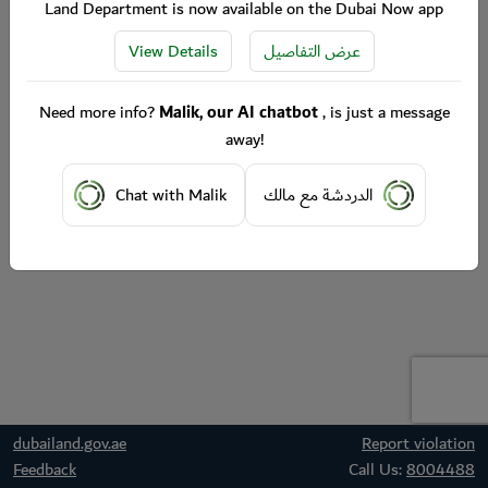
Land Department is now available on the Dubai Now app
View Details
عرض التفاصيل
Need more info?
Malik, our AI chatbot
, is just a message
away!
Chat with Malik
الدردشة مع مالك
dubailand.gov.ae
Report violation
Feedback
Call Us:
8004488