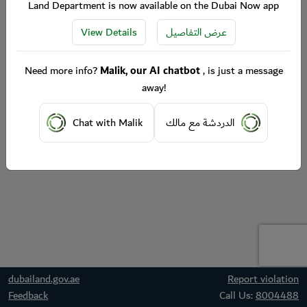
Land Department is now available on the Dubai Now app
View Details
عرض التفاصيل
Need more info?
Malik, our AI chatbot
, is just a message
away!
Chat with Malik
الدردشة مع مالك
dubailand.gov.ae
Report violation
Feedback
Call Us:
8004488