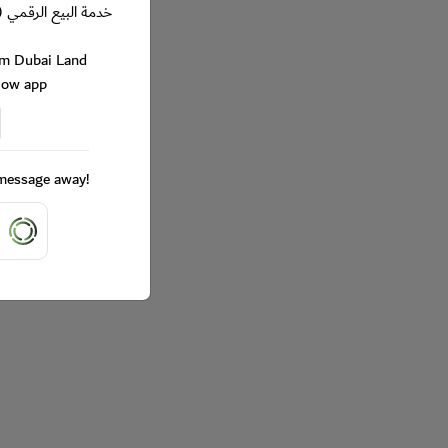
خدمة البيع الرقمي (
rom Dubai Land
Now app
a message away!