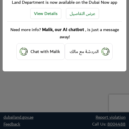
Land Department is now available on the Dubai Now app
View Details
عرض التفاصيل
Need more info?
Malik, our AI chatbot
, is just a message
away!
Chat with Malik
الدردشة مع مالك
dubailand.gov.ae
Report violation
Feedback
Call Us:
8004488