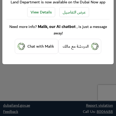
Land Department is now available on the Dubai Now app
View Details
عرض التفاصيل
Need more info?
Malik, our AI chatbot
, is just a message
away!
Chat with Malik
الدردشة مع مالك
dubailand.gov.ae
Report violation
Feedback
Call Us:
8004488