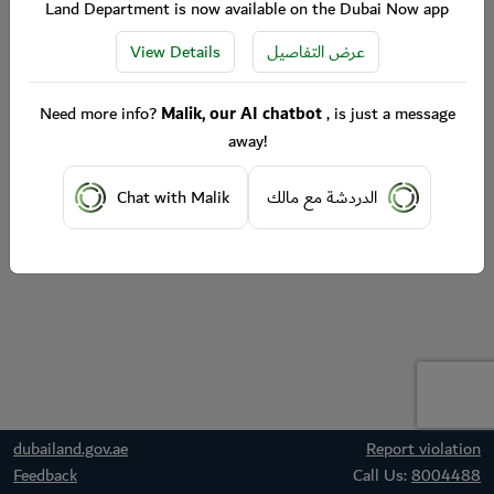
Land Department is now available on the Dubai Now app
View Details
عرض التفاصيل
Need more info?
Malik, our AI chatbot
, is just a message
away!
Chat with Malik
الدردشة مع مالك
dubailand.gov.ae
Report violation
Feedback
Call Us:
8004488