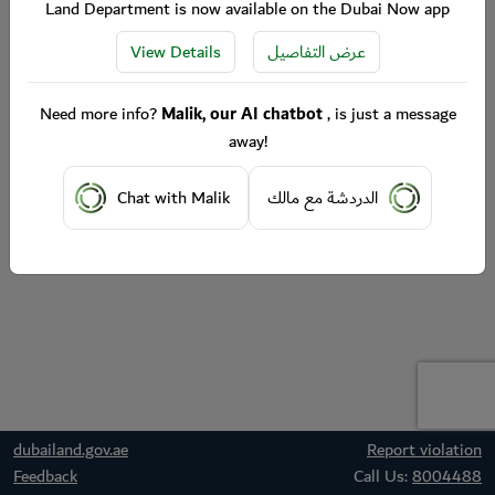
Land Department is now available on the Dubai Now app
View Details
عرض التفاصيل
Need more info?
Malik, our AI chatbot
, is just a message
away!
Chat with Malik
الدردشة مع مالك
dubailand.gov.ae
Report violation
Feedback
Call Us:
8004488