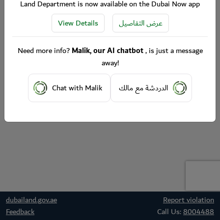
Land Department is now available on the Dubai Now app
View Details
عرض التفاصيل
Need more info?
Malik, our AI chatbot
, is just a message
away!
Chat with Malik
الدردشة مع مالك
dubailand.gov.ae
Report violation
Feedback
Call Us:
8004488