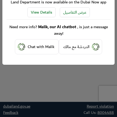
Land Department is now available on the Dubai Now app
View Details
عرض التفاصيل
Need more info?
Malik, our AI chatbot
, is just a message
away!
Chat with Malik
الدردشة مع مالك
dubailand.gov.ae
Report violation
Feedback
Call Us:
8004488