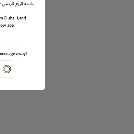
خدمة البيع الرقمي (
rom Dubai Land
Now app
a message away!