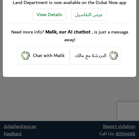
Land Department is now available on the Dubai Now app
View Details
عرض التفاصيل
Need more info?
Malik, our AI chatbot
, is just a message
away!
Chat with Malik
الدردشة مع مالك
dubailand.gov.ae
Report violation
Feedback
Call Us:
8004488