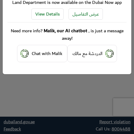
Land Department is now available on the Dubai Now app
View Details
عرض التفاصيل
Need more info?
Malik, our AI chatbot
, is just a message
away!
Chat with Malik
الدردشة مع مالك
dubailand.gov.ae
Report violation
Feedback
Call Us:
8004488