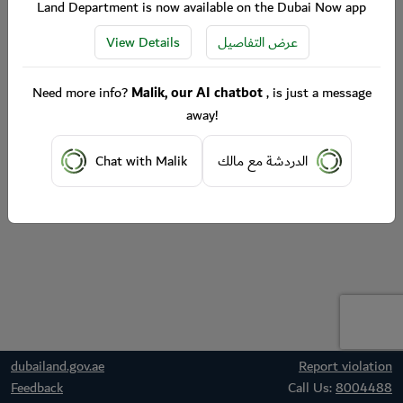
Land Department is now available on the Dubai Now app
View Details
عرض التفاصيل
Need more info?
Malik, our AI chatbot
, is just a message
away!
Chat with Malik
الدردشة مع مالك
dubailand.gov.ae
Report violation
Feedback
Call Us:
8004488