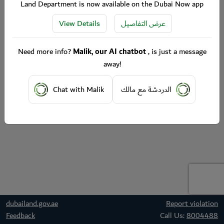
Land Department is now available on the Dubai Now app
View Details
عرض التفاصيل
Need more info?
Malik, our AI chatbot
, is just a message
away!
Chat with Malik
الدردشة مع مالك
dubailand.gov.ae
Report violation
Feedback
Call Us:
8004488