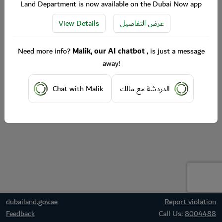
Land Department is now available on the Dubai Now app
View Details
عرض التفاصيل
Need more info?
Malik, our AI chatbot
, is just a message
away!
Chat with Malik
الدردشة مع مالك
dubailand.gov.ae
Report violation
Feedback
Call Us:
8004488