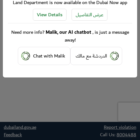
Land Department is now available on the Dubai Now app
View Details
عرض التفاصيل
Need more info?
Malik, our AI chatbot
, is just a message
away!
Chat with Malik
الدردشة مع مالك
dubailand.gov.ae
Report violation
Feedback
Call Us:
8004488