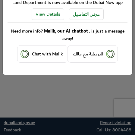
Land Department is now available on the Dubai Now app
View Details
عرض التفاصيل
Need more info?
Malik, our AI chatbot
, is just a message
away!
Chat with Malik
الدردشة مع مالك
dubailand.gov.ae
Report violation
Feedback
Call Us:
8004488