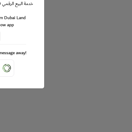
خدمة البيع الرقمي (
rom Dubai Land
Now app
a message away!