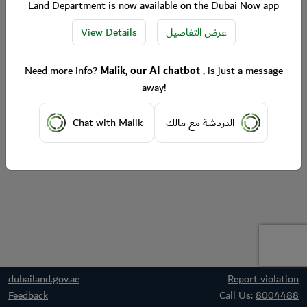
Land Department is now available on the Dubai Now app
View Details
عرض التفاصيل
Need more info?
Malik, our AI chatbot
, is just a message
away!
Chat with Malik
الدردشة مع مالك
dubailand.gov.ae
Report violation
Feedback
Call Us:
8004488