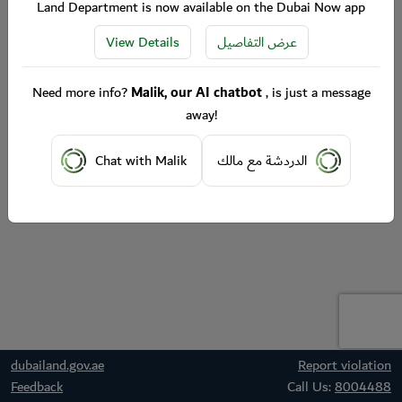
Land Department is now available on the Dubai Now app
View Details
عرض التفاصيل
Need more info?
Malik, our AI chatbot
, is just a message
away!
Chat with Malik
الدردشة مع مالك
dubailand.gov.ae
Report violation
Feedback
Call Us:
8004488