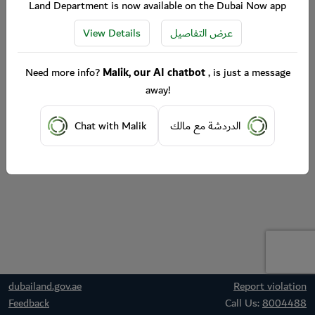
Land Department is now available on the Dubai Now app
View Details
عرض التفاصيل
Need more info?
Malik, our AI chatbot
, is just a message
away!
Chat with Malik
الدردشة مع مالك
dubailand.gov.ae
Report violation
Feedback
Call Us:
8004488