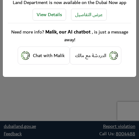
Land Department is now available on the Dubai Now app
View Details
عرض التفاصيل
Need more info?
Malik, our AI chatbot
, is just a message
away!
Chat with Malik
الدردشة مع مالك
dubailand.gov.ae
Report violation
Feedback
Call Us:
8004488