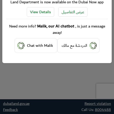
Land Department is now available on the Dubai Now app
View Details
عرض التفاصيل
Need more info?
Malik, our AI chatbot
, is just a message
away!
Chat with Malik
الدردشة مع مالك
dubailand.gov.ae
Report violation
Feedback
Call Us:
8004488