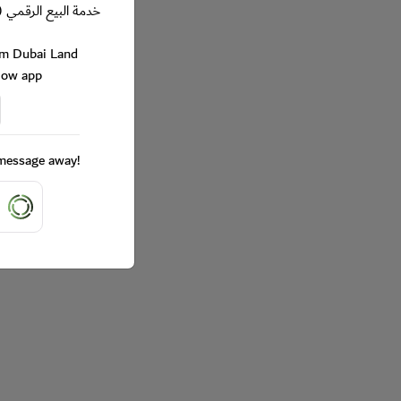
خدمة البيع الرقمي (
rom Dubai Land
Now app
a message away!