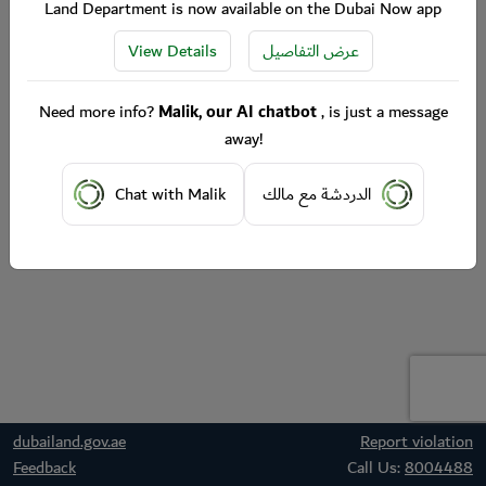
Land Department is now available on the Dubai Now app
View Details
عرض التفاصيل
Need more info?
Malik, our AI chatbot
, is just a message
away!
Chat with Malik
الدردشة مع مالك
dubailand.gov.ae
Report violation
Feedback
Call Us:
8004488