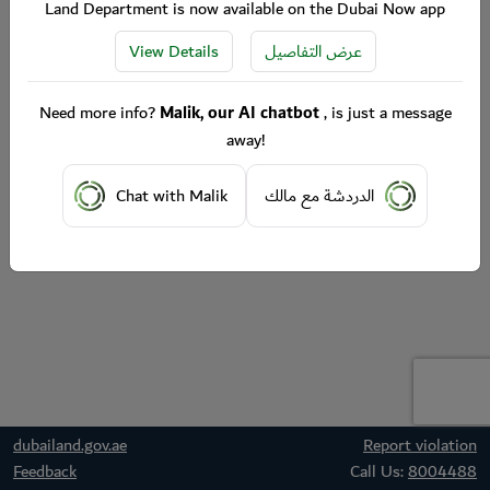
Land Department is now available on the Dubai Now app
View Details
عرض التفاصيل
Need more info?
Malik, our AI chatbot
, is just a message
away!
Chat with Malik
الدردشة مع مالك
dubailand.gov.ae
Report violation
Feedback
Call Us:
8004488